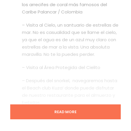
los arrecifes de coral más famosos del
Caribe Palancar / Colombia
– Visita al Cielo, un santuario de estrellas de
mar. No es casualidad que se llame el cielo,
ya que el agua es de un azul muy claro con
estrellas de mar a la vista. Una absoluta
maravilla. No te la puedes perder.
– Visita al Área Protegida del Cielito
– Después del snorkel, navegaremos hasta
el Beach club Kuza’ donde puede disfrutar
de nuestro restaurante para el almuerzo y
bebidas
READ MORE
– Tiempo libre en el centro de Cozumel