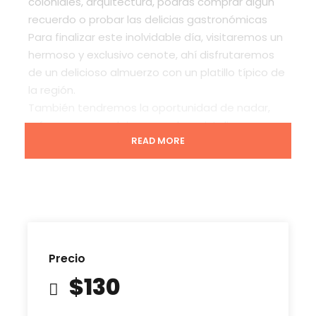
coloniales, arquitectura, podrás comprar algún
recuerdo o probar las delicias gastronómicas
Para finalizar este inolvidable día, visitaremos un
hermoso y exclusivo cenote, ahí disfrutaremos
de un delicioso almuerzo con un platillo típico de
la región.
También tendremos la oportunidad de nadar,
refrescarnos y relajarnos en las cristalinas aguas
READ MORE
de esta cueva subterránea, zona emblemática
de la Península de Yucatán.
Salidas : martes, miércoles, viernes y sábado
El precio incluye la entrada a la ruina de Chichen
Itza
Precio
$130