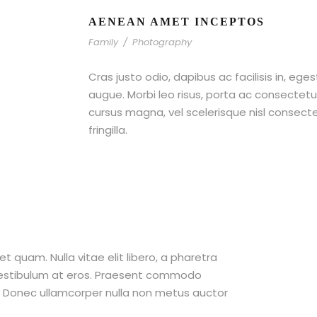
AENEAN AMET INCEPTOS
Family
/
Photography
Cras justo odio, dapibus ac facilisis in, ege
augue. Morbi leo risus, porta ac consecte
cursus magna, vel scelerisque nisl consect
fringilla.
et quam. Nulla vitae elit libero, a pharetra
 vestibulum at eros. Praesent commodo
t. Donec ullamcorper nulla non metus auctor