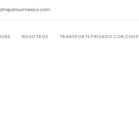
atrapatourmexico.com
OURS
NOSOTROS
TRANSPORTE PRIVADO CON CHOF
Photography