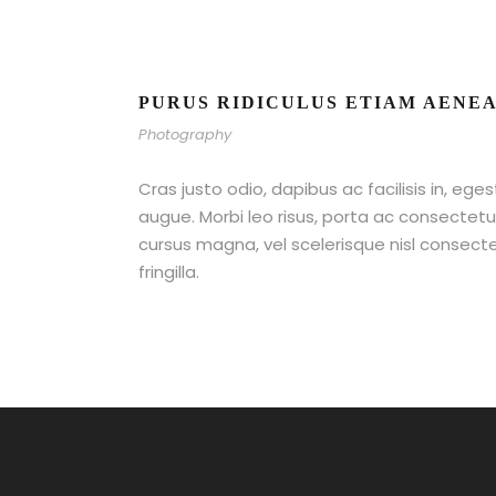
PURUS RIDICULUS ETIAM AENE
Photography
Cras justo odio, dapibus ac facilisis in, ege
augue. Morbi leo risus, porta ac consecte
cursus magna, vel scelerisque nisl consect
fringilla.