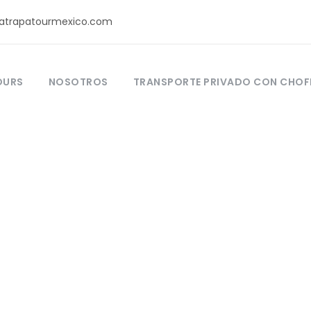
atrapatourmexico.com
OURS
NOSOTROS
TRANSPORTE PRIVADO CON CHOF
City