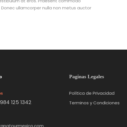
 vestibulum at eros. Praesent commodo
t. Donec ullamcorper nulla non metus auctor
o
Paginas Legales
Política de Privacidad
os
984 125 1342
Terminos y Condiciones
rapatourmexico.com