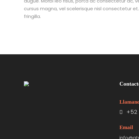
augue. Morbi leo risus, porta ac consectetur ac,
cursus magna, vel scelerisque nisl consectetur e
fringilla.
Contact
Llaman
+52 
Email
info@at