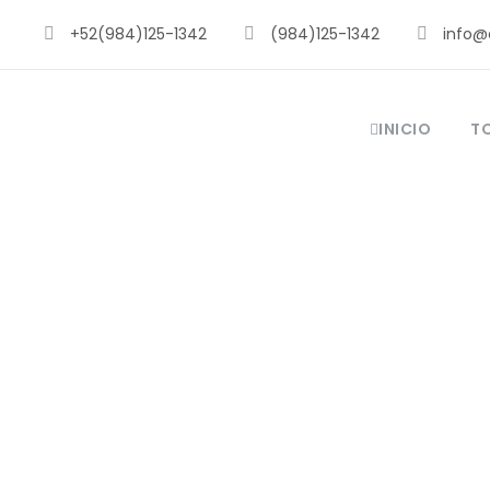
+52(984)125-1342
(984)125-1342
info@
INICIO
T