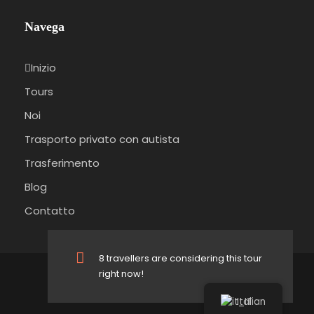
Navega
Inizio
Tours
Noi
Trasporto privato con autista
Trasferimento
Blog
Contatto
8 travellers are considering this tour
right now!
© 2023 Atrapa Tours Tutti i diritti riservati.
Italian