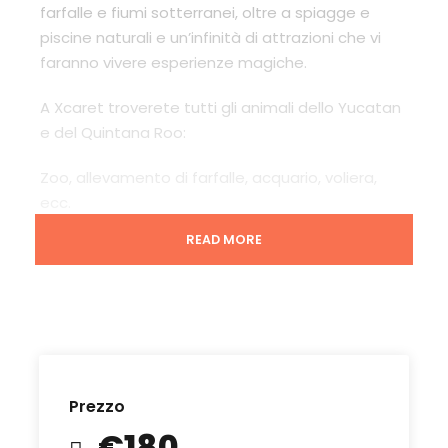
farfalle e fiumi sotterranei, oltre a spiagge e
piscine naturali e un’infinità di attrazioni che vi
faranno vivere esperienze magiche.
A Xcaret troverete tutti gli animali dello Yucatan
e del Quintana Roo:
Zoo, allevamento di farfalle, acquario, voliera,
ecc.
READ MORE
Il pacchetto Xcaret plus comprende:
– Un pranzo a buffet dalle 12.00 alle 17.00.
Prezzo
Durante questo lasso di tempo è possibile
entrare in uno dei 5 ristoranti e mangiare,
€180