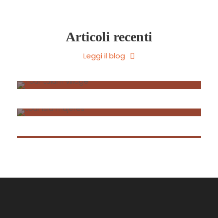
Articoli recenti
Cose da fare a Tulum
Leggi il blog
Gennaio 28, 2023
•
Vicenzo
Cose da fare a Cancun e Isla Mujeres
Cose da fare a Playa del Carmen y
Giugno 6, 2016
•
Vicenzo
Cozumel
Giugno 6, 2016
•
Vicenzo