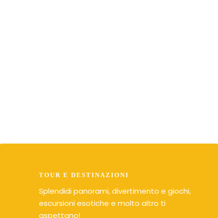
Carmen
Trova i migliori tour al miglior
prezzo
TOUR E DESTINAZIONI
Splendidi panorami, divertimento e giochi,
escursioni esotiche e molto altro ti
aspettano!