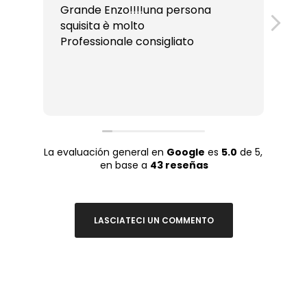
Grande Enzo!!!!una persona
To
squisita è molto
so
Professionale consigliato
mu
La evaluación general en
Google
es
5.0
de 5,
en base a
43 reseñas
LASCIATECI UN COMMENTO