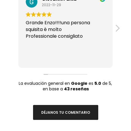
2022-11-29
Grande Enzo!!!!una persona
To
squisita è molto
so
Professionale consigliato
mu
La evaluación general en
Google
es
5.0
de 5,
en base a
43 reseñas
DÉJANOS TU COMENTARIO