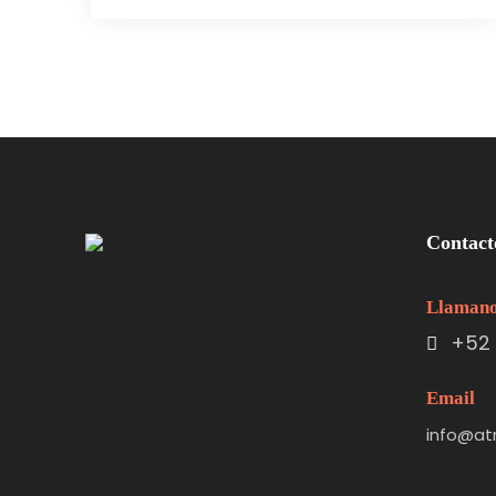
Contact
Llaman
+52 
Email
info@at