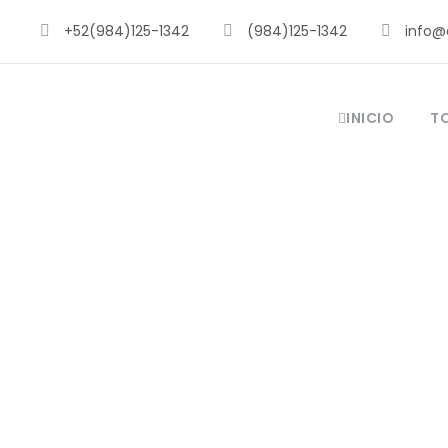
+52(984)125-1342
(984)125-1342
info@
INICIO
T