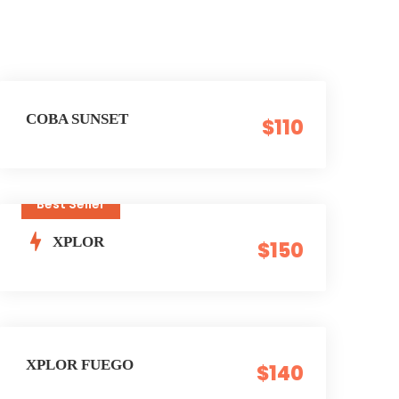
COBA SUNSET
$110
Best Seller
XPLOR
$150
XPLOR FUEGO
$140