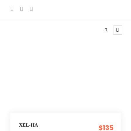
10+
XEL-HA
$135